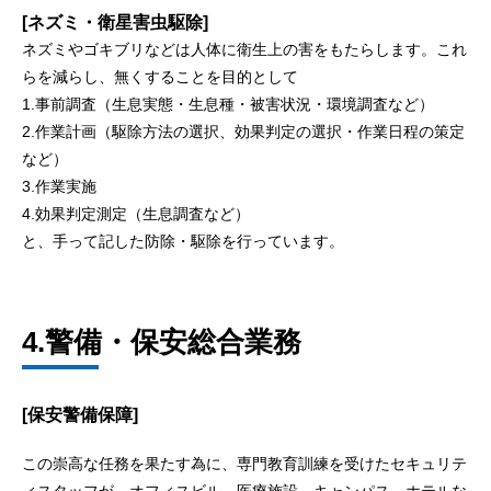
[ネズミ・衛星害虫駆除]
ネズミやゴキブリなどは人体に衛生上の害をもたらします。これ
らを減らし、無くすることを目的として
1.事前調査（生息実態・生息種・被害状況・環境調査など）
2.作業計画（駆除方法の選択、効果判定の選択・作業日程の策定
など）
3.作業実施
4.効果判定測定（生息調査など）
と、手って記した防除・駆除を行っています。
4.警備・保安総合業務
[保安警備保障]
この崇高な任務を果たす為に、専門教育訓練を受けたセキュリテ
ィスタッフが、オフィスビル、医療施設、キャンパス、ホテルな